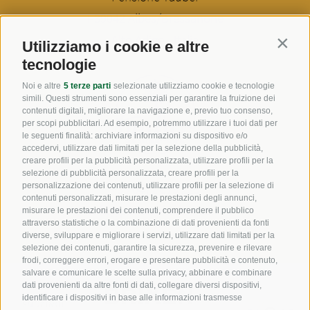
I-
39042
Albes/Bressanone
Alto Adige - Italia
Utilizziamo i cookie e altre
Contin
tecnologie
Noi e altre
5 terze parti
selezionate utilizziamo cookie e tecnologie
simili. Questi strumenti sono essenziali per garantire la fruizione dei
contenuti digitali, migliorare la navigazione e, previo tuo consenso,
per scopi pubblicitari. Ad esempio, potremmo utilizzare i tuoi dati per
le seguenti finalità: archiviare informazioni su dispositivo e/o
accedervi, utilizzare dati limitati per la selezione della pubblicità,
creare profili per la pubblicità personalizzata, utilizzare profili per la
selezione di pubblicità personalizzata, creare profili per la
personalizzazione dei contenuti, utilizzare profili per la selezione di
+39 0472 679 229
contenuti personalizzati, misurare le prestazioni degli annunci,
info@pensiontauber.com
misurare le prestazioni dei contenuti, comprendere il pubblico
attraverso statistiche o la combinazione di dati provenienti da fonti
diverse, sviluppare e migliorare i servizi, utilizzare dati limitati per la
selezione dei contenuti, garantire la sicurezza, prevenire e rilevare
frodi, correggere errori, erogare e presentare pubblicità e contenuto,
salvare e comunicare le scelte sulla privacy, abbinare e combinare
dati provenienti da altre fonti di dati, collegare diversi dispositivi,
identificare i dispositivi in base alle informazioni trasmesse
automaticamente, utilizzare dati di geolocalizzazione precisi,