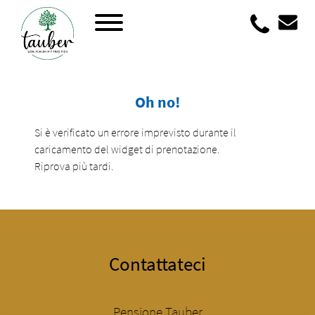
+39 04
Oh no!
Si è verificato un errore imprevisto durante il
caricamento del widget di prenotazione.
Riprova più tardi.
Contattateci
Pensione Tauber