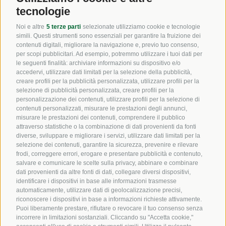
tecnologie
Contattateci
Noi e altre
5 terze parti
selezionate utilizziamo cookie e tecnologie
simili. Questi strumenti sono essenziali per garantire la fruizione dei
contenuti digitali, migliorare la navigazione e, previo tuo consenso,
per scopi pubblicitari. Ad esempio, potremmo utilizzare i tuoi dati per
Pensione Tauber
le seguenti finalità: archiviare informazioni su dispositivo e/o
accedervi, utilizzare dati limitati per la selezione della pubblicità,
I-
39042
Albes/Bressanone
creare profili per la pubblicità personalizzata, utilizzare profili per la
Alto Adige - Italia
selezione di pubblicità personalizzata, creare profili per la
personalizzazione dei contenuti, utilizzare profili per la selezione di
contenuti personalizzati, misurare le prestazioni degli annunci,
misurare le prestazioni dei contenuti, comprendere il pubblico
attraverso statistiche o la combinazione di dati provenienti da fonti
diverse, sviluppare e migliorare i servizi, utilizzare dati limitati per la
selezione dei contenuti, garantire la sicurezza, prevenire e rilevare
frodi, correggere errori, erogare e presentare pubblicità e contenuto,
salvare e comunicare le scelte sulla privacy, abbinare e combinare
dati provenienti da altre fonti di dati, collegare diversi dispositivi,
identificare i dispositivi in base alle informazioni trasmesse
automaticamente, utilizzare dati di geolocalizzazione precisi,
+39 0472 679 229
riconoscere i dispositivi in base a informazioni richieste attivamente.
Puoi liberamente prestare, rifiutare o revocare il tuo consenso senza
info@pensiontauber.com
incorrere in limitazioni sostanziali. Cliccando su "Accetta cookie,"