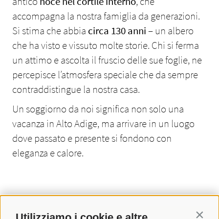
antico
noce nel cortile interno
, che
accompagna la nostra famiglia da generazioni.
Si stima che abbia
circa 130 anni
– un albero
che ha visto e vissuto molte storie. Chi si ferma
un attimo e ascolta il fruscio delle sue foglie, ne
percepisce l’atmosfera speciale che da sempre
contraddistingue la nostra casa.
Un soggiorno da noi significa non solo una
vacanza in Alto Adige, ma arrivare in un luogo
dove passato e presente si fondono con
eleganza e calore.
Utilizziamo i cookie e altre
Contin